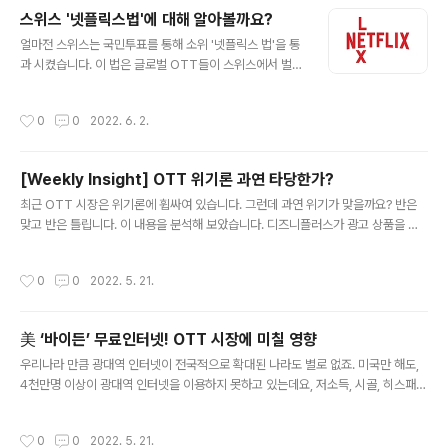
다는 소식도 있습니다 넷플릭스가 아이들을 위한 탐색 서비스를 개선했다고 하는데,
스위스 '넷플릭스법'에 대해 알아볼까요?
왜 일까요? https://jeremyletter.com/ott-weekly-inshgiht-korea-strea
글 내용
mning-market-d..
얼마전 스위스는 국민투표를 통해 소위 '넷플릭스 법'을 통
과 시켰습니다. 이 법은 글로벌 OTT들이 스위스에서 벌어
들이는 매출의 4%를 스위스 영화 제작을 위해 재투자 하
는 내용이 골자입니다. 스위스 뿐 아니라 프랑스 등 유럽의
작성시간
0
0
2022. 6. 2.
여러 국가들이 이와 유사한 규제를 시도하고 있습니다. 유
럽이 이런 미디어 규제를 추진하기 위해서 OTT의 규제 플
레임을 변경하였습니다. 한국이 이런 규제 논의가 매우 지
[Weekly Insight] OTT 위기론 과연 타당한가?
루하게 진행되는 반면, 유럽은 법제화 까지 마무리되고 있
글 내용
는 단계인데요, 다소 답답함이 있습니다. 이런 문제들을 분
최근 OTT 시장은 위기론에 휩싸여 있습니다. 그런데 과연 위기가 맞을까요? 반은
석해보았는데요 한번 읽어보아주세요. https://jeremyle
맞고 반은 틀립니다. 이 내용을 분석해 보았습니다. 디즈니플러스가 광고 상품을 출
tter.com/swiss-media-regulation-lexnetflix-kor
시하면, 몇개의 광고를 시청해야할까요? 그리고 넷플릭스는 라이브스트리밍 서비스
ea-regulation/ 스위스 '넷플릭스 법' 한국은..
를 준비중이라고 하는데요, OTT 경쟁이 새로운 국면을 맞이하고 있습니다. 이번주
작성시간
0
0
2022. 5. 21.
바이든 대통령 내한과 함께 넷플릭스 자회사의 1,300억 투자 소식이 들려왔죠. 이
때문에 메타버스와 미디어 관련주들이 일제히 주가 상승을 맞이했습닏. 과연 어떤 효
과가 있을까요? 여러가지 주간 미디어 이슈들을 파헤쳐 보았습니다. 한번 읽어보실
美 ‘바이든’ 무료인터넷! OTT 시장에 미칠 영향
래요. https://jeremyletter.com/streaming-ott-wars-netflix-livestreami
글 내용
ng-disneyplus-a..
우리나라 만큼 광대역 인터넷이 전국적으로 확대된 나라도 별로 없죠. 미국만 해도,
4천만명 이상이 광대역 인터넷을 이용하지 못하고 있는데요, 저소득, 시골, 히스패닉
등 계층에서 광대역 인터넷에 소외되어 있습니다. 그런데 최근 미국의 바이든 대통령
은 매월 30불의 인터넷 이용 지원금을 결정했는데요, 매우 파격적입니다. 컴캐스트,
작성시간
0
0
2022. 5. 21.
버라이즌 등 20여개의 인터넷 제공 사업자가 이 프로그램에 참여했는데요, 미국의