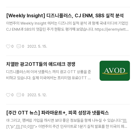
디지털 격차를 해소하는데 크게 일조할 것으로 보입니다. 누가 수혜이고 이 무료 인
터넷 정책으로 어떤 산업에 영향을 미칠까요? 인터넷 이용 인구가 늘면 당연히 미디
[Weekly Insight] 디즈니플러스, CJ ENM, SBS 실적 분석
어 산업에는 좋은 영향잁테요, 함께 이런 문제를 고민해보아요. https://jeremylett
글 내용
er.com/joe-biden-free-int..
이번주의 Weekly Insight 에서는 디즈니의 실적 분석 과 함께 국내 미디어 기업인
CJ ENM과 SBS의 엇갈린 주가 현황도 평가해 보았습니다. https://jeremylette
r.com/disneyplus-2022-2quarter-subscriber-cjenm-sbs-revenue/
[Weekly Insight] 디즈니+, CJ ENM, SBS의 실적 평가 이번주의 Weekly Insig
작성시간
0
0
2022. 5. 15.
ht 에서는 디즈니의 실적 분석 과 함께 국내 미디어 기업인 CJ ENM과 SBS의 엇갈
린 주가 현황도 평가해 보았습니다. 그리고 여전히 넷플릭스의 이용자 지배력이 얼마
나 큰지 흥미 jeremyletter.com
치열한 광고OTT들의 애드테크 경쟁
글 내용
디즈니플러스에 이어 넷플릭스 까지 광고 OTT 상품을 준
비하고 있습니다. 실제 미국에서는 프리미엄 유료OTT 보
다 AVOD, FAST 등 광고 OTT의 이용자가 작년 한해동
안 더 크게 성장할 정도 입니다. 그리고 로쿠, 아마존 등 광
작성시간
0
0
2022. 5. 12.
고 OTT를 거느린 사업자들이 오리지널의 투자도 늘리면
서 광고 OTT들의 품질이 매우 좋아지고 있습니다. AVO
D 등 광고 OTT들이 이렇게 콘텐츠 투자를 늘리면서 이용
[주간 OTT 뉴스] 파라마운트+, 피콕 성장과 넷플릭스
자 수를 늘리면 그만큼 광고 수익도 증가시켜야 겠죠. 그래
글 내용
서 이번 분석에서는 광고OTT들이 추진하고 있는 새로운
아 그리고, 멤버쉽 가입을 하시면 보다 좋은 정보들을 함께 나누실 수 있습니다."]]],
광고 상품들을 소개하고 과연 이런 새로운 상품들이 시청
[1,"p",[]],[10,0]]}"> 이번주의 주간 인사이트로 1분기 실적 발표를 한 미국의 파라
자들에게 잘 작동할 수 있을지 고민해보았습니다. https://
마운트와 피콕에 대해 분석해 보았는데요, 넷플릭스에 주는 시사점이 있습니다. 지난