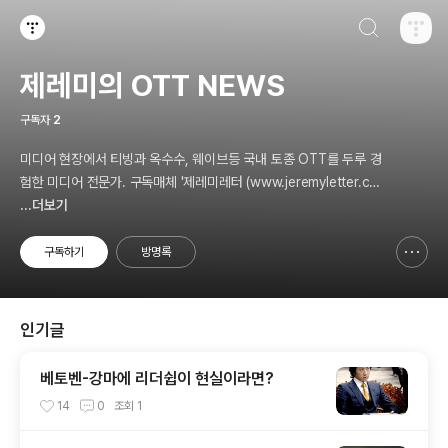
검색하기
티스토리
제레미의 OTT NEWS
구독자
2
미디어 현장에서 티빙과 옥수수, 웨이브등 국내 토종 OTT를 두루 경
험한 미디어 전문가. 구독매체 '제레미레터 (www.jeremyletter.co
m) 를 운영중이며 2021년 <디즈니플러스와 대한민국 OTT전쟁>을
...더보기
출간하였습니다. 문의하실 내용은 jeremy797@gmail.com
구독하기
방명록
신고하기 레이어
열기
인기글
베토벤-강마에 리더쉽이 현실이라면?
14
0
조회
1