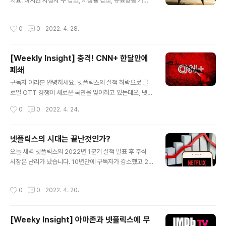
지요. 하지만 시청자 수 감소, 시청율 감소, 유료방송 가입
이이트 한번 읽어보시면서 한주를 시작하세요. 아, 멤버쉽
자 감소 등 삼중고를 겪고 있습니다. OTT 경쟁이 격화되
구독하기를 한번 해보시는 어떠신지요? https://jeremyl
면서 방송국들이 자사의 OTT에 적극적으로 대응하면서
etter.com/comcast-charter-make-jointventure-
작성시간
0
0
2022. 4. 28.
기존 TV의 이탈 현상은 더욱 심화되고 있습니다. 팬데믹
wekly-media-insight/ [Weekly Insight..
과정에서 지상파, 케이블방송국들의 광고 매출 성장이 발
생하고 있지만 이것은 일시적 상승일 가능성이 큽니다. 이
[Weekly Insight] 충격! CNN+ 한달만에
용자들의 트렌드는 OTT로 돌아섰기 때문이지요. 하지만
폐쇄
리니어TV의 가치도 여전히 존재합니다. 그래서 미국의 방
글 내용
송국들은 그 해법을 '실시간 스포츠'에서 찾고 있는데요, 아
구독자 여러분 안녕하세요. 넷플릭스의 실적 하락으로 글
래 글에는 이런 분석이 자세히 있습니다. 특히 이번 글을 작
로벌 OTT 경쟁이 새로운 국면을 맞이하고 있는데요, 넷플
성하면서 미국의 유력 분석가 MoffettNathanson이 발
릭스의 실적 발표 그 다음날 미국의 새로운 미디어 제국 는
작성시간
0
0
2022. 4. 24.
표한 "state of .Lin..
자사의 뉴스 OTT인 CNN+를 폐쇄 키로 결정했습니다. 1
억불의 투자와 600여명의 인력이 일하고 있는 CNN+를
하루 아침에 접어버린 것인데요. 글로벌 OTT 경쟁 상황에
넷플릭스의 시대는 끝난것인가?
서 후발 OTT가 왜 이런 결정을 했는지 분석해 보았습니
글 내용
오늘 새벽 넷플릭스의 2022년 1분기 실적 발표 후 주식
다. 그리고 토종 OTT들의 적자가 커지는 가운데 정부의
시장은 난리가 났습니다. 10년만에 구독자가 감소했고 2
지원 정책도 필요해보이는데요, 이런 움직임에 공감대가
분기 구독자도 200만 감소로 예측되었기 때문입니다. 당
만들어 지고 있는 것 같습니다. 6가지의 OTT 이슈들에 대
초 200만 구독자 상승 수준을 예상했던 업계의 시각은 쇼
해 고민을 정리해보았습니다. https://jeremyletter.co
작성시간
0
0
2022. 4. 20.
크를 맞이해야 했습니다. 전세계적으로 OTT 시장이 성숙
m/weekly-insight-3/ [Weekly Insight] CNN+..
기에 접어들면서 1위 사업자인 넷플릭스의 구독자 상승이
정체 되고 있다고 에상했지만 마이너스를 기록할 것이라고
[Weeky Insight] 아마존과 넷플릭스에 무
는 누구도 에측하지 못했습니다. 원인은 무엇이고 과연 이