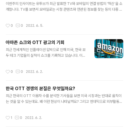
에 나서는 이유가 무엇일까요? OTT와 숏 비디오 플랫폼
이번주의 인사이트는 유투브가 최근 발표한 TV와 모바일의 연결 방법의 '혁신'을 소
이 Z세대를 두고 벌이는 무한 복제 경쟁의 이면을 분석해
개합니다. TV를 보면서 모바일로는 시청 콘텐츠와 연관된 정보를 찾는 등의 다중 시
보았습니다. 한번 읽어보시지요. https://jeremyletter.c
청 경험이 대중화 되었죠.유투브는 이런 경험을 보다 쉽게 만들어 거실과 TV를 변화
om/tiktok-netflix-rival-livestreaming-gam..
시키려 노력하는데요, 특히 홈쇼핑에도 직접적 위협이 될만한 서비스들도 만들고 있
작성시간
0
0
2022. 6. 5.
습니다. 이주의 분석 글에서 확인해보실래요.그리고 키즈 콘텐츠 이용이 감소하면서
넷플릭스 유료 구독자 감소가 발생했다는 뉴스도 분석해보았습니다.휴식 하시는 동
안 재미있는 미디어 인사이트 함께 읽어보시지요. https://jeremyletter.com/we
아마존 쇼크와 OTT 광고의 기회
ekly-insight-youtube-tv-mobile-experience-innovation-netflix-kids
글 내용
-conttent..
최근 전세계적인 인플레이션 압박으로 인해 미국, 한국 모
두 테크 기업들의 실적이 쇼크를 기록하고 있습니다. 이중
에서 아마존은 그래도 선방했다고 하는 수준의 실적을 보
였지만 언론의 평가는 '쇼크' 였는데요, 부문의 실적을 보면
작성시간
0
0
2022. 6. 2.
클라우드 사업과 광고 사업이 성장세를 이어갔습니다. 광
고 사업 분야는 2021년 4분기 부터 자세한 실적을 외부에
공표할 정도로 아마존이 주력으로 키우고 있는 사업 영역
한국 OTT 경쟁의 본질은 무엇일까요?
인데요, 이 광고 사업과 OTT가 매우 밀접한 관계가 있습
글 내용
니다. 이런 내용들을 분석해보았는데요, 빅테크 기업들의
최근 한국의 OTT 이용자 수를 분석한 기사들을 보면 미국 시장과는 반대로 움직이
다변화 전략을 이해하는데 도움이 됩니다. 한번 읽어보아
는 것을 알 수 있는데요. 왜 이런 현상이 나타날까요? 그리고 엔데믹으로 외부활동이
주시겠습니다. https://jeremyletter.com/amazon-a
증가하면서 인터넷 서비스 전체가 감소를 하고 있는데요, OTT 이용자 수가 앞으로
d-business-ott-ad-growth/ 아마존의 새로운 로켓
는 어떻게 될까요? 미국과 어떤 면에 다른지 OTT 시장의 본질을 분석해보았습니다.
작성시간
1
0
2022. 6. 2.
‘OTT 광..
그리고 또 흥미로운 외부 움직임을 분석했는데요, 미국의 필수적인 구독 서비스 중에
음악과 비디오 장르. 무엇이 더 필수적일까요? NFL 협회도 OTT 서비스를 준비한