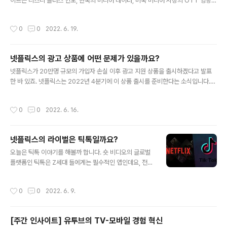
합니다. 7월 6일(수) 오전 이메일로 줌 링크를 드립니다.
이트는 디즈니 플러스 인도, 한국의 미디어 데이터, 미국 미디어 시장의 OTT 영향력
세미나 신청하기
을 분석해보았습니다. 그리고 넷플릭스 유럽 여행 이벤트 소식이 있어 소개드립니다.
디즈니 플러스가 인도의 가장 인기 있는 스포츠 리그인 크리켓의 스트리밍 권리를 상
작성시간
0
0
2022. 6. 19.
실함에 따라 2천만명의 구독자 손실이 우려되고 있습니다. 왜 이런일이 발생했는지
알아보았습니다. 미국과 국내의 미디어 데이터의 신뢰도 차이가 큽니다. 이 때문에
한국의 미디어 사업자들의 위상을 분석하는데 애로가 높은데요, 한번 살펴볼까요? h
넷플릭스의 광고 상품에 어떤 문제가 있을까요?
ttps://www.jeremyletter.com/weekly-insight-dijeuni-keurikes-pang
글 내용
weon-hwagbo-silp..
넷플릭스가 20만명 규모의 가입자 손실 이후 광고 지원 상품을 출시하겠다고 발표
한 바 있죠. 넷플릭스는 2022년 4분기에 이 상품 출시를 준비한다는 소식입니다.
하지만 넷플릭스는 구독 모델의 선도 주자이지만 광고 사업은 경험이 없습니다. 7-8
개월 만에 광고 상품을 출시하려면 생각보다 준비해야할 것들이 많습니다. 이렇게 빨
작성시간
0
0
2022. 6. 16.
리 일을 추진하려는 것은 그만큼 넷플릭스의 위기감이 크다는 것인데요, 광고 상품
출시를 위해 필요한것들이 무엇인지 정리해보았습니다. 아 그리고 이 광고 상품이 한
국에는 언제 출시가 될까요? 이 부분은 추후에 분석해보려 합니다. 일독을 권합니다.
넷플릭스의 라이벌은 틱톡일까요?
https://www.jeremyletter.com/netflix-adplan-launch-4quarter-buy-r
글 내용
oku-rumor/ 광고 ..
오늘은 틱톡 이야기를 해볼까 합니다. 숏 비디오의 글로벌
플랫폼인 틱톡은 Z세대 들에게는 필수적인 앱인데요, 전세
계의 10대들을 장악하고 있다고 해도 과언이 아닙니다. 그
런데 최근 틱톡은 코미디쇼 구독 모델, 틱톡 게임 등 다양한
작성시간
0
0
2022. 6. 9.
서비스 와 콘텐츠를 도입하고 있습니다. 특히 틱톡의 코미
디 쇼는 30분 길이의 라이브 스트리밍 방식을 택 했는데
요, 10분 이내의 숏 비디오의 길이가 롱 비디오 만큼 길어
[주간 인사이트] 유투브의 TV-모바일 경험 혁신
졌죠. 이렇게 점점 넷플릭스와 틱톡이 유사한 서비스 경쟁
글 내용