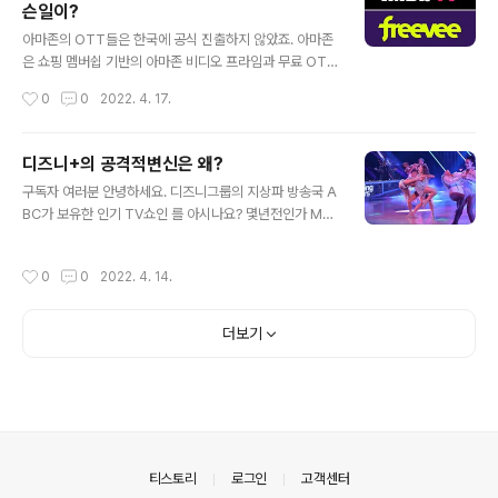
슨일이?
상황을 어떻게 돌파할것인지 다소 전망은 암울합니다. 이
글 내용
를 반증하듯, 넷플릭스 주가는 이현재 -30% 이상 하락으
아마존의 OTT들은 한국에 공식 진출하지 않았죠. 아마존
로 곤두박질 치고 있습니다. 넷플릭스의 구독자 감소에 대
은 쇼핑 멤버쉽 기반의 아마존 비디오 프라임과 무료 OTT
한 원인과 넷플릭스가 바라보는 대책은 무엇인지 살펴보았
인 IMDB TV가 있습니다.아마존은 최근 무료 OTT의 이
작성시간
0
0
2022. 4. 17.
습니다. 제목을 “넷플릭스의 시대는 끝난 것..
름을 변경했습니다. '무료' 이미지를 명확히 하기 위한 변경
인데요, 미국과 유럽 등에서 인기를 끌고 있는 광고가 포함
된 OTT에 무언가 큰 변화를 주기 위한 결정일텐요. 한번
디즈니+의 공격적변신은 왜?
읽어보실래요? 그리고 요즘 넷플릭스로 영상 시청하실 때,
글 내용
구독자 여러분 안녕하세요. 디즈니그룹의 지상파 방송국 A
추가된 버튼이 하나 있습니다. 손가락 2개 이미지인데요.
BC가 보유한 인기 TV쇼인 를 아시나요? 몇년전인가 MB
영상 시청 후에 '최고예요' 라는 감정을 표현할 수 있게되었
C에서도 방영된 바 있는 댄스 경연 쇼 입니다. 15년 동안
어요. 그 의미와 과정을 알아보았습니다.이제 곧 넷플릭스
시즌 30편이 제작되었는데요, 15년 씩이나 생존한 인기
1분기 실적 발표가 있지요. 넷플릭스에 투자한 구독자 여러
작성시간
0
0
2022. 4. 14.
쇼 라니 놀랍네요. 그런데 이 인기 쇼를 ABC에서 디즈니플
분들 있으시지요. 년초 대비 40%나 하락한 넷플릭스 주가
러스로 옮긴다고 합니다. 지상파 방송국의 오락 프로그램
과연 어떻게 ..
을 돈을 내야 시청할 수 있는 OTT로 이동한다니, 왜 이런
더보기
결정을 했을까요? 마치 MBC의 간판 프로그램인 '무한도
전-놀면뭐하니'를 웨이브 에서만 볼 수 있도록 하는 결정이
겠는데요. 이것은 TV네트워크와 OTT의 관계가 드라마틱
하게 변화하는 것을 의미하는 것입니다. 디즈니는 2024년
2억4천명의 구독자를 달성하겠다고 발표한바 있는데요,
하지만 현재 디즈니플러스의 ..
의안내
티스토리
로그인
고객센터