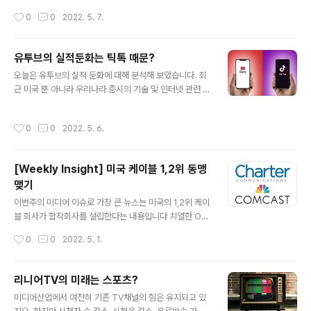
jeremyletter.com/avod-freeott-market-growth
주에 이어, 로쿠 소식도 가져왔는데요, STRAZ 라는 케이블채널의 인수를 추진한다
작성시간
0
0
2022. 5. 7.
-ne..
고 합니다. 이런 내용을 분석해보았습니다. 국내 소식으로는 쇼박스와 CJ ENM의
투자 소식을 가져왔는데요, 각기 다른 투자이지만 K-콘텐츠의 미래를 위한 준비라고
보여집니다. 그리고 마지막으로는 국내 OTT 이용율을 분석한 KISDI의 따끈따끈한
유투브의 실적둔화는 틱톡 때문?
분석 보고서를 소개드립니다. 이 보고서는 본 글에서 링크를 클릭하시어 다운로드가
글 내용
가능합니다. 그럼 한주를 시작하시기..
오늘은 유투브의 실적 둔화에 대해 분석해 보았습니다. 최
근 미국 뿐 아니라 우리나라 증시의 기술 및 인터넷 관련 주
식이 폭락 수준으로 변동폭이 심하시죠. 구글(알파벳) 도
마친가지 인데요, 구글 전체의 매출 성장은 유지했지만 유
작성시간
0
0
2022. 5. 6.
투브가 예상 보다 실적이 둔화되어 우려가 있습니다. 러시
아 이슈, 유럽 광고주들의 지출 감소 등 외부 변수도 문제이
지만 틱톡과의 경쟁 상황이 우려를 키우고 있습니다. 유투
[Weekly Insight] 미국 케이블 1,2위 동맹
브의 숏폼 동영상 서비스인 숏츠는 3억 뷰를 1일 기록 하는
맺기
등 나름 선방을 하고 있는데요 틱톡은 그의 10배가 넘습니
글 내용
다. 앞으로 틱톡과의 경쟁이 유투브 실적에 어떤 영향을 미
이번주의 미디어 이슈로 가장 큰 뉴스는 미국의 1,2위 케이
칠까요. 이런 내용을 분석해 보았습니다. https://jeremyl
블 회사가 합작회사를 설립한다는 내용입니다 치열한 OT
etter.com/youtube-revenue-down-tictok-ad..
T 경쟁 속에서 컴캐스트와 차터가 왜 동맹을 맺었는지 , 합
작성시간
0
0
2022. 5. 1.
작회사는 무엇을 추진할 예정인지 살펴보았습니다. 그리고
넷플릭스의 애니메이션 제작 중단 소식이 들려옵니다. 가
입자 하락 이후 넷플릭스에 대한 부정적 이슈 때문인지 국
리니어TV의 미래는 스포츠?
내 K-드라마 위기 논의까지 이어지는데요, 하지만 약간 다
글 내용
미디어산업에서 여전히 기존 TV채널의 힘은 유지되고 있
른 시각에서 이런 내용을 분석해보았습니다. 이번주 인사