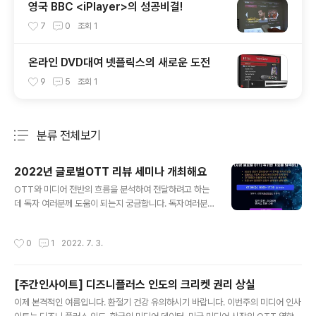
영국 BBC <iPlayer>의 성공비결!
7
0
조회
1
온라인 DVD대여 넷플릭스의 새로운 도전
9
5
조회
1
분류 전체보기
주요 글 목록
2022년 글로벌OTT 리뷰 세미나 개최해요
글 내용
OTT와 미디어 전반의 흐름을 분석하여 전달하려고 하는
데 독자 여러분께 도움이 되는지 궁금합니다. 독자여러분
께 온라인으로 세미나를 개최하여 지난 상반기의 글로벌 O
TT 변화들을 분석하고 향후의 전략을 예측해보고자 합니
작성시간
0
1
2022. 7. 3.
다. 아마, 국내에서는 가장 빠르게 2022년 상반기 글로벌
OTT를 리뷰하는 시간이 아닐까 생각됩니다. 2022년 상
반기 동안 글로벌 OTT들에게 벌어진 변화와 소비자의 움
[주간인사이트] 디즈니플러스 인도의 크리켓 권리 상실
직임 그리고 치열한 경쟁 관게 들을 데이터를 기반으로 분
글 내용
석하여 구독자 여러분들께 가장 먼저 인사이트를 나누고자
이제 본격적인 여름입니다. 환절기 건강 유의하시기 바랍니다. 이번주의 미디어 인사